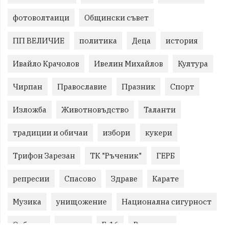
фотоволтаици
Общински съвет
ПП ВЕЛИЧИЕ
политика
Деца
история
Ивайло Крачолов
Ивелин Михайлов
Култура
Чирпан
Православие
Празник
Спорт
Изложба
Животновъдство
Таланти
традиции и обичаи
избори
кукери
Трифон Зарезан
ТК "Ръченик"
ГЕРБ
репресии
Спасово
Здраве
Карате
Музика
унищожение
Национална сигурност
Отбрана
помощ
F-16
Великден