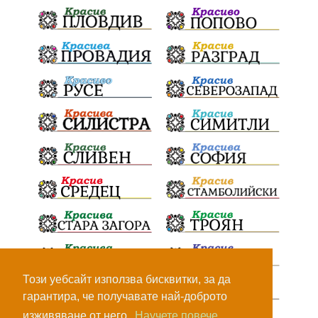
Този уебсайт използва бисквитки, за да
гарантира, че получавате най-доброто
изживяване от него.
Научете повече