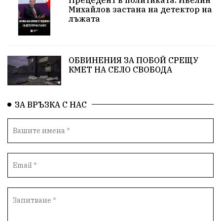
Михайлов застана на детектор на
лъжата
протест
Бойко Борисов
спекула
КЗК
Гьоко Вълчанов
огнеборец
общество
ОБВИНЕНИЯ ЗА ПОБОЙ СРЕЩУ
служители в униформи
Пейо Яворов
КМЕТ НА СЕЛО СВОБОДА
Родолюбци за България
семинар
ЗА ВРЪЗКА С НАС
изборен кодекс
Стефан Стефанов
ФЕЦ
ВЕИ
КСТ "Меджик Степ"