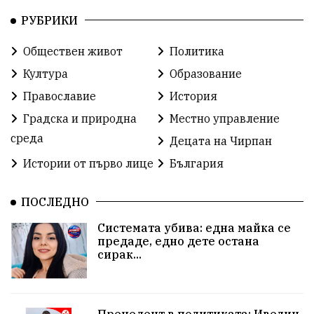
РУБРИКИ
Виртуоз
Екип
автопоход
Брюксел
Обществен живот
Политика
евро
корупция
лавандула
водна криза
Култура
Образование
екологична катастрофа
геноцид
СЗО
Православие
История
Градска и природна
Местно управление
поголовна сеч
земеделие
обучение
среда
Децата на Чирпан
Борци за свобода
РУ- Чирпан
Поезия
Истории от първо лице
България
24 май
семеен кодекс
археология
ПОСЛЕДНО
Орхан Кемалов
Иван Андонов
Никола Манев
Системата убива: една майка се
предаде, едно дете остана
Институт по памука
агресия
училище
сирак...
образование
запор
Тонка Иванова
обществени поръчки
Исторически парк
Прецедент в политиката: Ивелин