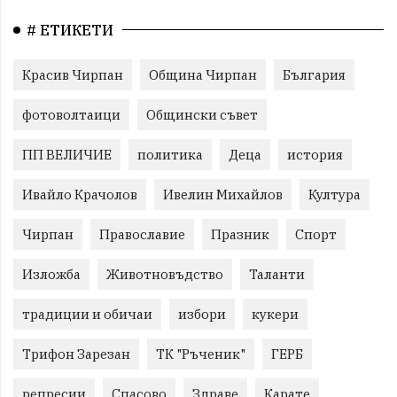
# ЕТИКЕТИ
Красив Чирпан
Община Чирпан
България
фотоволтаици
Общински съвет
ПП ВЕЛИЧИЕ
политика
Деца
история
Ивайло Крачолов
Ивелин Михайлов
Култура
Чирпан
Православие
Празник
Спорт
Изложба
Животновъдство
Таланти
традиции и обичаи
избори
кукери
Трифон Зарезан
ТК "Ръченик"
ГЕРБ
репресии
Спасово
Здраве
Карате