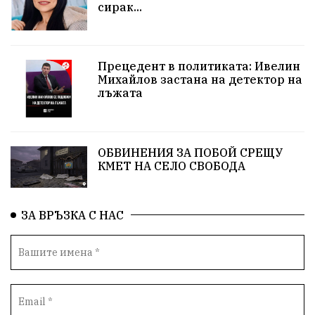
сирак...
образование
запор
Тонка Иванова
обществени поръчки
Исторически парк
Прецедент в политиката: Ивелин
Михайлов застана на детектор на
лъжата
протест
Бойко Борисов
спекула
КЗК
Гьоко Вълчанов
огнеборец
общество
ОБВИНЕНИЯ ЗА ПОБОЙ СРЕЩУ
служители в униформи
Пейо Яворов
КМЕТ НА СЕЛО СВОБОДА
Родолюбци за България
семинар
ЗА ВРЪЗКА С НАС
изборен кодекс
Стефан Стефанов
ФЕЦ
ВЕИ
КСТ "Меджик Степ"