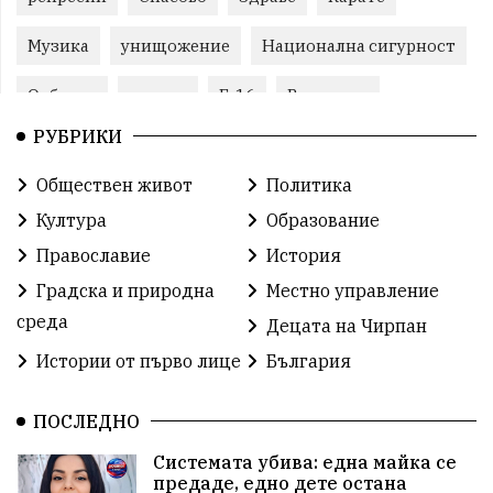
Музика
унищожение
Национална сигурност
Отбрана
помощ
F-16
Великден
РУБРИКИ
Виртуоз
Екип
автопоход
Брюксел
Обществен живот
Политика
евро
корупция
лавандула
водна криза
Култура
Образование
екологична катастрофа
геноцид
СЗО
Православие
История
Градска и природна
Местно управление
поголовна сеч
земеделие
обучение
среда
Децата на Чирпан
Борци за свобода
РУ- Чирпан
Поезия
Истории от първо лице
България
24 май
семеен кодекс
археология
ПОСЛЕДНО
Орхан Кемалов
Иван Андонов
Никола Манев
Системата убива: една майка се
предаде, едно дете остана
Институт по памука
агресия
училище