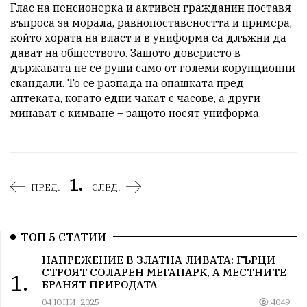
Глас на пенсионерка и активен гражданин поставя 
въпроса за морала, равнопоставеността и примера, 
който хората на власт и в униформа са длъжни да 
дават на обществото. Защото доверието в 
държавата не се руши само от големи корупционни 
скандали. То се разпада на опашката пред 
аптеката, когато едни чакат с часове, а други 
минават с кимване – защото носят униформа.
1.
ПРЕД.
СЛЕД.
ТОП 5 СТАТИИ
НАПРЕЖЕНИЕ В ЗЛАТНА ЛИВАТА: ГЪРЦИ
СТРОЯТ СОЛАРЕН МЕГАПАРК, А МЕСТНИТЕ
1.
БРАНЯТ ПРИРОДАТА
04 ЮНИ, 2025
4049