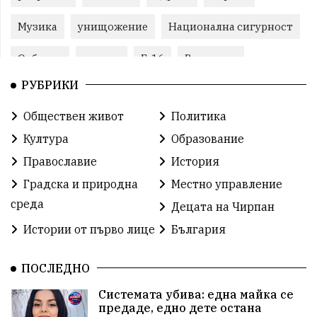
Музика
унищожение
Национална сигурност
Отбрана
помощ
F-16
Великден
РУБРИКИ
Виртуоз
Екип
автопоход
Брюксел
Обществен живот
Политика
евро
корупция
лавандула
водна криза
Култура
Образование
екологична катастрофа
геноцид
СЗО
Православие
История
Градска и природна
Местно управление
поголовна сеч
земеделие
обучение
среда
Децата на Чирпан
Борци за свобода
РУ- Чирпан
Поезия
Истории от първо лице
България
24 май
семеен кодекс
археология
ПОСЛЕДНО
Орхан Кемалов
Иван Андонов
Никола Манев
Системата убива: една майка се
предаде, едно дете остана
Институт по памука
агресия
училище