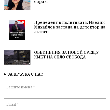
сирак...
образование
запор
Тонка Иванова
обществени поръчки
Исторически парк
Прецедент в политиката: Ивелин
Михайлов застана на детектор на
лъжата
протест
Бойко Борисов
спекула
КЗК
Гьоко Вълчанов
огнеборец
общество
ОБВИНЕНИЯ ЗА ПОБОЙ СРЕЩУ
служители в униформи
Пейо Яворов
КМЕТ НА СЕЛО СВОБОДА
Родолюбци за България
семинар
ЗА ВРЪЗКА С НАС
изборен кодекс
Стефан Стефанов
ФЕЦ
ВЕИ
КСТ "Меджик Степ"