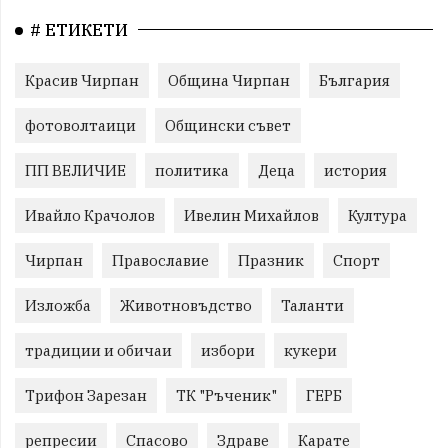
# ЕТИКЕТИ
Красив Чирпан
Община Чирпан
България
фотоволтаици
Общински съвет
ПП ВЕЛИЧИЕ
политика
Деца
история
Ивайло Крачолов
Ивелин Михайлов
Култура
Чирпан
Православие
Празник
Спорт
Изложба
Животновъдство
Таланти
традиции и обичаи
избори
кукери
Трифон Зарезан
ТК "Ръченик"
ГЕРБ
репресии
Спасово
Здраве
Карате