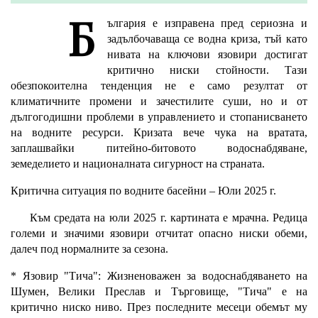
Б
ългария е изправена пред сериозна и
задълбочаваща се водна криза, тъй като
нивата на ключови язовири достигат
критично ниски стойности. Тази
обезпокоителна тенденция не е само резултат от
климатичните промени и зачестилите суши, но и от
дългогодишни проблеми в управлението и стопанисването
на водните ресурси. Кризата вече чука на вратата,
заплашвайки питейно-битовото водоснабдяване,
земеделието и националната сигурност на страната.
Критична ситуация по водните басейни – Юли 2025 г.
Към средата на юли 2025 г. картината е мрачна. Редица
големи и значими язовири отчитат опасно ниски обеми,
далеч под нормалните за сезона.
* Язовир "Тича": Жизненоважен за водоснабдяването на
Шумен, Велики Преслав и Търговище, "Тича" е на
критично ниско ниво. През последните месеци обемът му