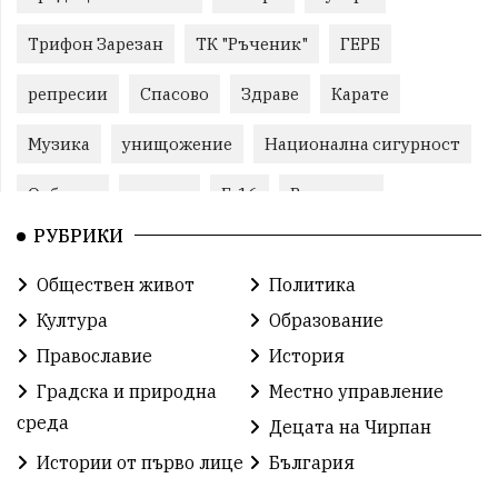
Трифон Зарезан
ТК "Ръченик"
ГЕРБ
репресии
Спасово
Здраве
Карате
Музика
унищожение
Национална сигурност
Отбрана
помощ
F-16
Великден
РУБРИКИ
Виртуоз
Екип
автопоход
Брюксел
Обществен живот
Политика
евро
корупция
лавандула
водна криза
Култура
Образование
екологична катастрофа
геноцид
СЗО
Православие
История
Градска и природна
Местно управление
поголовна сеч
земеделие
обучение
среда
Децата на Чирпан
Борци за свобода
РУ- Чирпан
Поезия
Истории от първо лице
България
24 май
семеен кодекс
археология