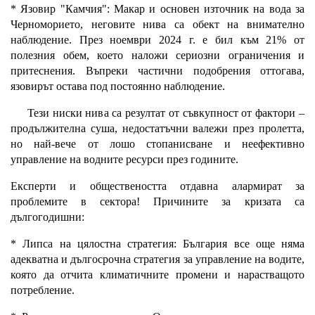
* Язовир "Камчия": Макар и основен източник на вода за
Черноморието, неговите нива са обект на внимателно
наблюдение. През ноември 2024 г. е бил към 21% от
полезния обем, което наложи сериозни ограничения и
притеснения. Въпреки частични подобрения оттогава,
язовирът остава под постоянно наблюдение.
Тези ниски нива са резултат от съвкупност от фактори –
продължителна суша, недостатъчни валежи през пролетта,
но най-вече от лошо стопанисване и неефективно
управление на водните ресурси през годините.
Експерти и обществеността отдавна алармират за
проблемите в сектора!
Причините за кризата са
дългогодишни:
* Липса на цялостна стратегия: България все още няма
адекватна и дългосрочна стратегия за управление на водите,
която да отчита климатичните промени и нарастващото
потребление.