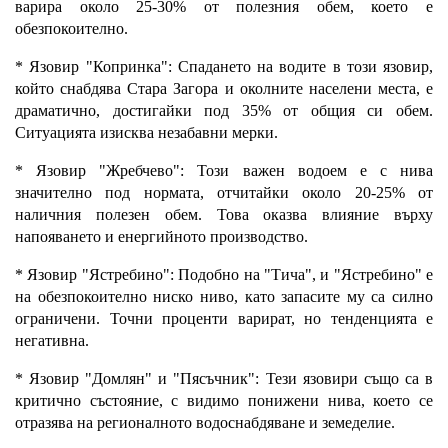
варира около 25-30% от полезния обем, което е
обезпокоително.
* Язовир "Копринка": Спадането на водите в този язовир,
който снабдява Стара Загора и околните населени места, е
драматично, достигайки под 35% от общия си обем.
Ситуацията изисква незабавни мерки.
* Язовир "Жребчево": Този важен водоем е с нива
значително под нормата, отчитайки около 20-25% от
наличния полезен обем. Това оказва влияние върху
напояването и енергийното производство.
* Язовир "Ястребино": Подобно на "Тича", и "Ястребино" е
на обезпокоително ниско ниво, като запасите му са силно
ограничени. Точни проценти варират, но тенденцията е
негативна.
* Язовир "Домлян" и "Пясъчник": Тези язовири също са в
критично състояние, с видимо понижени нива, което се
отразява на регионалното водоснабдяване и земеделие.