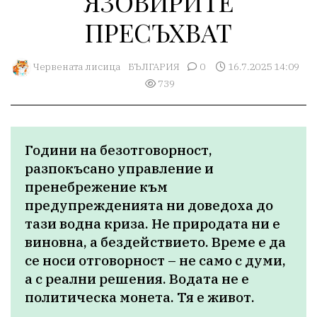
ЯЗОВИРИТЕ
ПРЕСЪХВАТ
Червената лисица
БЪЛГАРИЯ
0
16.7.2025 14:09
739
Години на безотговорност, 
разпокъсано управление и 
пренебрежение към 
предупрежденията ни доведоха до 
тази водна криза. Не природата ни е 
виновна, а бездействието. Време е да 
се носи отговорност – не само с думи, 
а с реални решения. Водата не е 
политическа монета. Тя е живот.