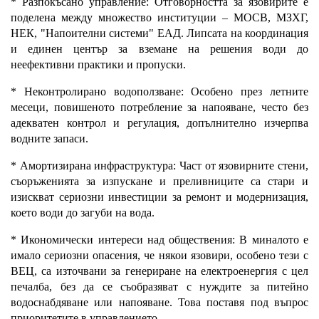
* Разпокъсано управление: Отговорността за язовирите е
поделена между множество институции – МОСВ, МЗХГ,
НЕК, "Напоителни системи" ЕАД. Липсата на координация
и единен център за вземане на решения води до
неефективни практики и пропуски.
* Неконтролирано водоползване: Особено през летните
месеци, повишеното потребление за напояване, често без
адекватен контрол и регулация, допълнително изчерпва
водните запаси.
* Амортизирана инфраструктура: Част от язовирните стени,
съоръженията за изпускане и преливниците са стари и
изискват сериозни инвестиции за ремонт и модернизация,
което води до загуби на вода.
* Икономически интереси над обществения: В миналото е
имало сериозни опасения, че някои язовири, особено тези с
ВЕЦ, са източвани за генериране на електроенергия с цел
печалба, без да се съобразяват с нуждите за питейно
водоснабдяване или напояване. Това поставя под въпрос
приоритетите в управлението.