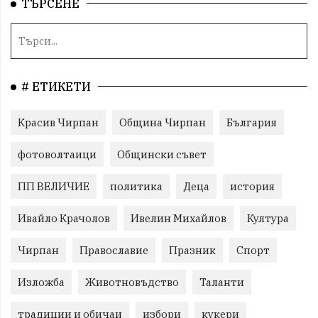
ТЪРСЕНЕ
# ЕТИКЕТИ
Красив Чирпан
Община Чирпан
България
фотоволтаици
Общински съвет
ПП ВЕЛИЧИЕ
политика
Деца
история
Ивайло Крачолов
Ивелин Михайлов
Култура
Чирпан
Православие
Празник
Спорт
Изложба
Животновъдство
Таланти
традиции и обичаи
избори
кукери