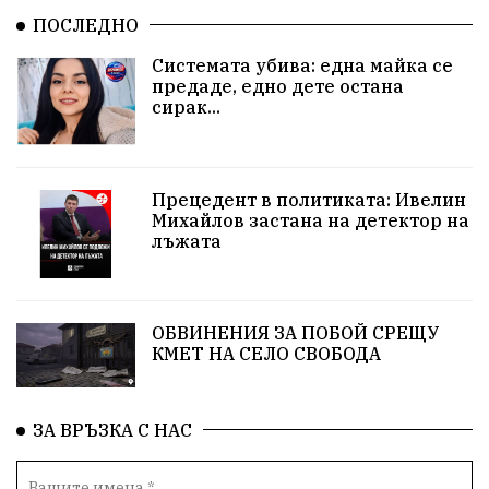
ПОСЛЕДНО
Орхан Кемалов
Иван Андонов
Никола Манев
Системата убива: една майка се
предаде, едно дете остана
Институт по памука
агресия
училище
сирак...
образование
запор
Тонка Иванова
обществени поръчки
Исторически парк
Прецедент в политиката: Ивелин
Михайлов застана на детектор на
лъжата
протест
Бойко Борисов
спекула
КЗК
Гьоко Вълчанов
огнеборец
общество
ОБВИНЕНИЯ ЗА ПОБОЙ СРЕЩУ
служители в униформи
Пейо Яворов
КМЕТ НА СЕЛО СВОБОДА
Родолюбци за България
семинар
ЗА ВРЪЗКА С НАС
изборен кодекс
Стефан Стефанов
ФЕЦ
ВЕИ
КСТ "Меджик Степ"