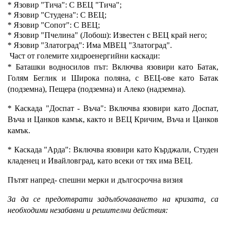
* Язовир "Тича": С ВЕЦ "Тича";
* Язовир "Студена": С ВЕЦ;
* Язовир "Сопот": С ВЕЦ;
* Язовир "Пчелина" (Лобош): Известен с ВЕЦ край него;
* Язовир "Златоград": Има МВЕЦ "Златоград".
Част от големите хидроенергийни каскади:
* Баташки водносилов път: Включва язовири като Батак,
Голям Беглик и Широка поляна, с ВЕЦ-ове като Батак
(подземна), Пещера (подземна) и Алеко (надземна).
* Каскада "Доспат - Въча": Включва язовири като Доспат,
Въча и Цанков камък, както и ВЕЦ Кричим, Въча и Цанков
камък.
* Каскада "Арда": Включва язовири като Кърджали, Студен
кладенец и Ивайловград, като всеки от тях има ВЕЦ.
Пътят напред- спешни мерки и дългосрочна визия
За да се предотврати задълбочаването на кризата, са
необходими незабавни и решителни действия: