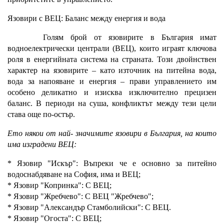
Язовири с ВЕЦ: Баланс между енергия и вода
Голям брой от язовирите в България имат
водноелектрически централи (ВЕЦ), които играят ключова
роля в енергийната система на страната. Този двойнствен
характер на язовирите – като източник на питейна вода,
вода за напояване и енергия – прави управлението им
особено деликатно и изисква изключително прецизен
баланс. В периоди на суша, конфликтът между тези цели
става още по-остър.
Ето някои от най- значимите язовири в България, на които
има изградени ВЕЦ:
* Язовир "Искър": Въпреки че е основно за питейно
водоснабдяване на София, има и ВЕЦ;
* Язовир "Копринка": С ВЕЦ;
* Язовир "Жребчево": С ВЕЦ "Жребчево";
* Язовир "Александър Стамболийски": С ВЕЦ.
* Язовир "Огоста": С ВЕЦ;