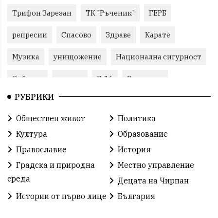
Трифон Зарезан
ТК "Ръченик"
ГЕРБ
репресии
Спасово
Здраве
Карате
Музика
унищожение
Национална сигурност
Отбрана
помощ
F-16
Великден
РУБРИКИ
Виртуоз
Екип
автопоход
Брюксел
Обществен живот
Политика
евро
корупция
лавандула
водна криза
Култура
Образование
екологична катастрофа
геноцид
СЗО
Православие
История
Градска и природна
Местно управление
поголовна сеч
земеделие
обучение
среда
Децата на Чирпан
Борци за свобода
РУ- Чирпан
Поезия
Истории от първо лице
България
24 май
семеен кодекс
археология