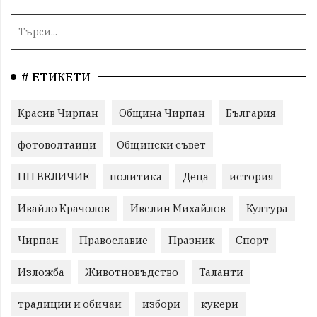
# ЕТИКЕТИ
Красив Чирпан
Община Чирпан
България
фотоволтаици
Общински съвет
ПП ВЕЛИЧИЕ
политика
Деца
история
Ивайло Крачолов
Ивелин Михайлов
Култура
Чирпан
Православие
Празник
Спорт
Изложба
Животновъдство
Таланти
традиции и обичаи
избори
кукери