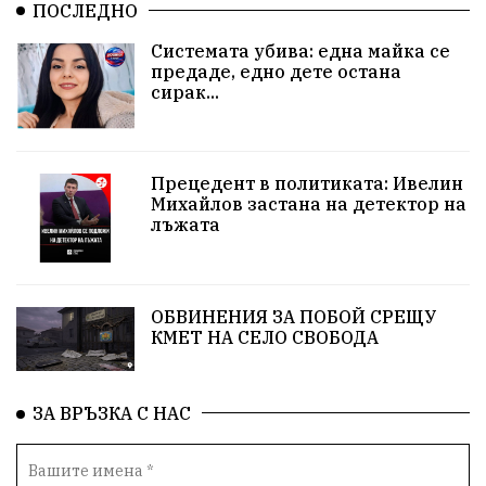
ПОСЛЕДНО
Орхан Кемалов
Иван Андонов
Никола Манев
Системата убива: една майка се
предаде, едно дете остана
Институт по памука
агресия
училище
сирак...
образование
запор
Тонка Иванова
обществени поръчки
Исторически парк
Прецедент в политиката: Ивелин
Михайлов застана на детектор на
лъжата
протест
Бойко Борисов
спекула
КЗК
Гьоко Вълчанов
огнеборец
общество
ОБВИНЕНИЯ ЗА ПОБОЙ СРЕЩУ
служители в униформи
Пейо Яворов
КМЕТ НА СЕЛО СВОБОДА
Родолюбци за България
семинар
ЗА ВРЪЗКА С НАС
изборен кодекс
Стефан Стефанов
ФЕЦ
ВЕИ
КСТ "Меджик Степ"