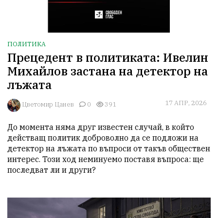
ПОЛИТИКА
Прецедент в политиката: Ивелин
Михайлов застана на детектор на
лъжата
17 АПР, 2026
Цветомир Цанев
0
391
До момента няма друг известен случай, в който 
действащ политик доброволно да се подложи на 
детектор на лъжата по въпроси от такъв обществен 
интерес. Този ход неминуемо поставя въпроса: ще 