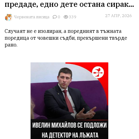
предаде, едно дете остана сирак...
27 АПР, 2026
Червената лисица
0
339
Случаят не е изолиран, а поредният в тъжната 
поредица от човешки съдби, прекършени твърде 
рано. 