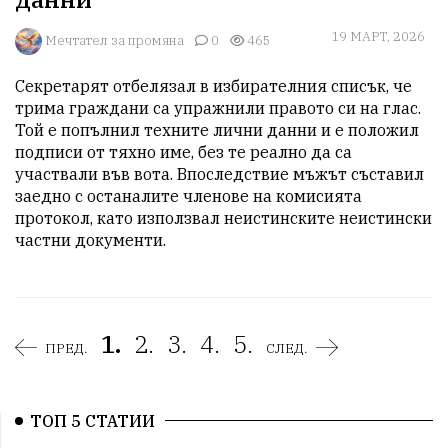
19 МАРТ, 2026
Мечтател за промяна
0
465
Секретарят отбелязал в избирателния списък, че 
трима граждани са упражнили правото си на глас. 
Той е попълнил техните лични данни и е положил 
подписи от тяхно име, без те реално да са 
участвали във вота. Впоследствие мъжът съставил 
заедно с останалите членове на комисията 
протокол, като използвал неистинските неистински 
частни документи.
1.
2.
3.
4.
5.
ПРЕД.
СЛЕД.
ТОП 5 СТАТИИ